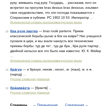
руку; взявшись под руку. Государь, .. рассказав, кого он
встретил на прогулке bras dessus bras dessous, изъявил
свое неудовольствие, что эти господа показываются с
Сперанским в публике. РС 1902 10 53. Император …
Исторический словарь галлицизмов русского языка
бра руле партер
— bras roulé parterre. Прием
28
классической борьбы рычаг в бок на ковре? Нас учащихся
пускали в цирк, и мы знали наизусть все технические
приемы борбы: тур де тет , тур де бра , бра руле партер ,
двойной нельсон все это было нам известно. Ю. К. Мейер
…
Исторический словарь галлицизмов русского языка
бра́гуи
— и брахуи, неизм.; нескл., м. (язык), м. и ж.
29
(народ) …
Русское словесное ударение
бра́ндва́хта
— [брантв] …
30
Русское словесное ударение
Страницы
←
Предыдущая
Следующая
→