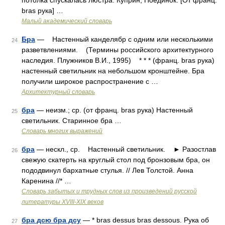
потолка спускалась люстра. Куприн, Поединок. [От франц.
bras рука] …
Малый академический словарь
Бра
— Настенный канделябр с одним или несколькими
24
разветвлениями. (Термины российского архитектурного
наследия. Плужников В.И., 1995) * * * (франц. bras рука)
настенный светильник на небольшом кронштейне. Бра
получили широкое распространение с …
Архитектурный словарь
бра
— неизм.; ср. (от франц. bras рука) Настенный
25
светильник. Старинное бра …
Словарь многих выражений
бра
— нескл., ср. Настенный светильник. ► Разостлав
26
свежую скатерть на круглый стол под бронзовым бра, он
пододвинул бархатные стулья. // Лев Толстой. Анна
Каренина //* …
Словарь забытых и трудных слов из произведений русской
литературы ХVIII-ХIХ веков
бра дсю бра дсу
— * bras dessus bras dessous. Рука об
27