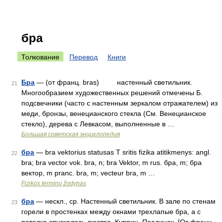
бра
Толкование
Перевод
Книги
Бра
— (от франц. bras) настенный светильник.
21
Многообразием художественных решений отмечены Б.
подсвечники (часто с настенным зеркалом отражателем) из
меди, бронзы, венецианского стекла (См. Венецианское
стекло), дерева с Левкасом, выполненные в …
Большая советская энциклопедия
бра
— bra vektorius statusas T sritis fizika atitikmenys: angl.
22
bra; bra vector vok. bra, n; bra Vektor, m rus. бра, m; бра
вектор, m pranc. bra, m; vecteur bra, m …
Fizikos terminų žodynas
бра
— нескл., ср. Настенный светильник. В зале по стенам
23
горели в простенках между окнами трехлапые бра, а с